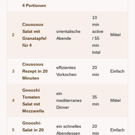
4 Portionen
10
Couscous
min
Salat mit
orientalische
active
2
Mittel
Granatapfel
Abende
/ 55
für 4
min
total
Couscous
effizientes
20
3
Rezept in 20
Einfach
Vorkochen
min
Minuten
Gnocchi
ein
Tomaten
35
4
mediterranes
Mittel
Salat mit
min
Dinner
Mozzarella
Gnocchi-
ein schnelles
20
5
Salat in 20
Einfach
Abendessen
min