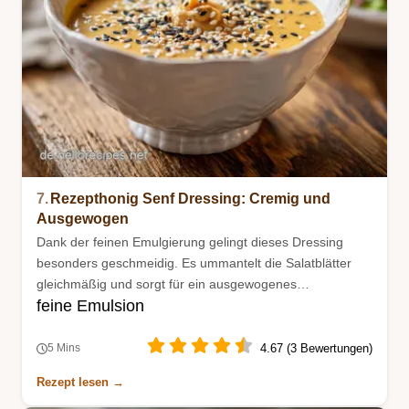
7.
Rezepthonig Senf Dressing: Cremig und
Ausgewogen
Dank der feinen Emulgierung gelingt dieses Dressing
besonders geschmeidig. Es ummantelt die Salatblätter
gleichmäßig und sorgt für ein ausgewogenes
feine Emulsion
Geschmackserlebnis bei jedem Bissen.
4.67 (3 Bewertungen)
5 Mins
Rezept lesen →