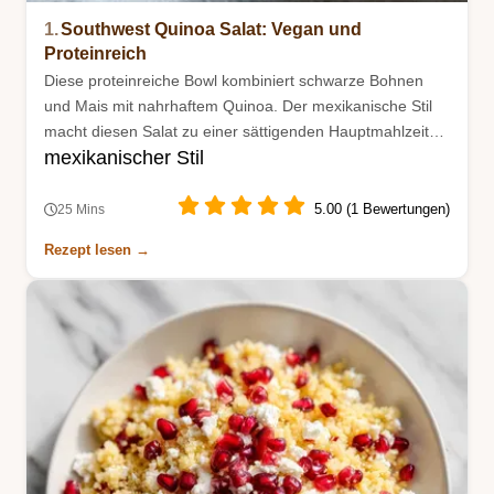
1.
Southwest Quinoa Salat: Vegan und
Proteinreich
Diese proteinreiche Bowl kombiniert schwarze Bohnen
und Mais mit nahrhaftem Quinoa. Der mexikanische Stil
macht diesen Salat zu einer sättigenden Hauptmahlzeit
mexikanischer Stil
für den Alltag.
5.00 (1 Bewertungen)
25 Mins
Rezept lesen →