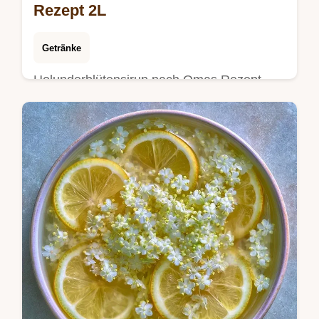
Rezept 2L
Getränke
Holunderblütensirup nach Omas Rezept
schmeckt wie Sommer. Wir setzen den
Holundersirup kalt an mit Zitronensäure.
Inklusive Portionsrechner für 2 Liter.