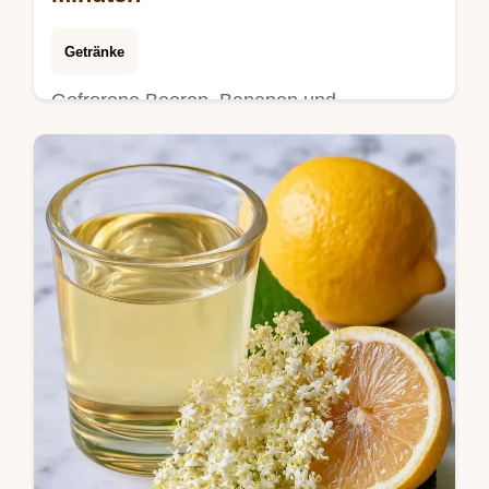
Getränke
Gefrorene Beeren, Bananen und
Mandelmilch machen dieses Rezept
Smoothie Bowl möglich. Die Sektion Warum
es funktioniert erklärt alles in nur 10
Minuten.