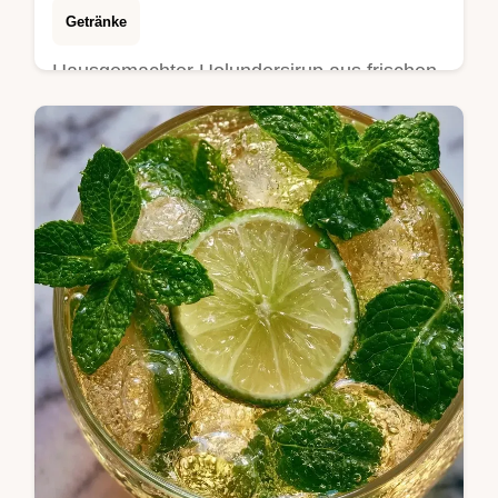
Getränke
Hausgemachter Holundersirup aus frischen
Blüten. Holunderblütensirup selber machen
gelingt mit unserer Budget-Tausch-Tabelle.
In 30 Min aktiv zubereitet.