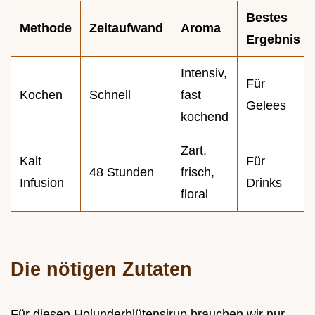
Bestes
Methode
Zeitaufwand
Aroma
Ergebnis
Intensiv,
Für
Kochen
Schnell
fast
Gelees
kochend
Zart,
Kalt
Für
48 Stunden
frisch,
Infusion
Drinks
floral
Die nötigen Zutaten
Für diesen Holunderblütensirup brauchen wir nur