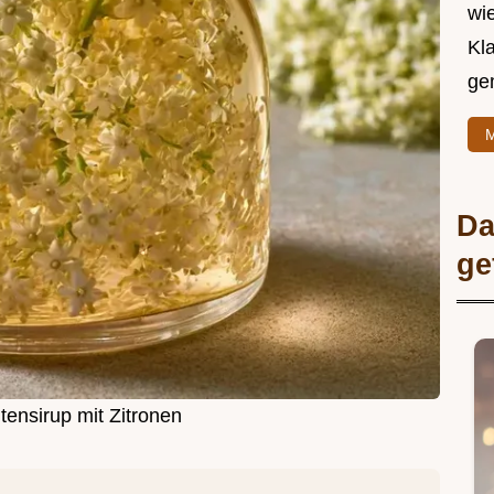
wie
Kl
ge
M
Da
ge
tensirup mit Zitronen