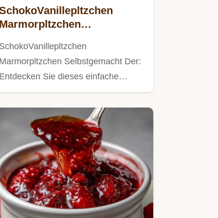
SchokoVanillepltzchen
Marmorpltzchen
Selbstgemacht Der | Einfach
SchokoVanillepltzchen
Backen
Marmorpltzchen Selbstgemacht Der:
Entdecken Sie dieses einfache
Marmor…