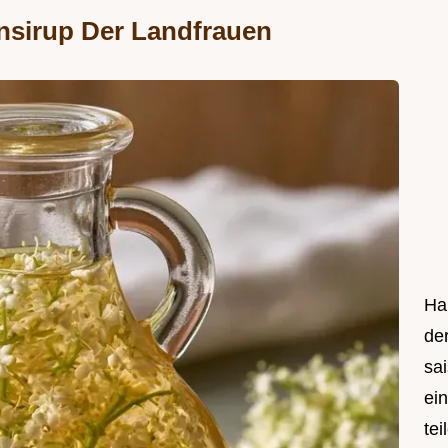
nsirup Der Landfrauen
Hal
de
sa
ei
tei