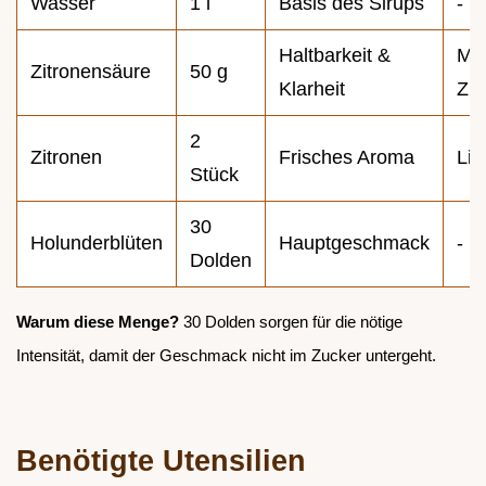
Wasser
1 l
Basis des Sirups
-
Haltbarkeit &
Me
Zitronensäure
50 g
Klarheit
Zit
2
Zitronen
Frisches Aroma
Lim
Stück
30
Holunderblüten
Hauptgeschmack
-
Dolden
Warum diese Menge?
30 Dolden sorgen für die nötige
Intensität, damit der Geschmack nicht im Zucker untergeht.
Benötigte Utensilien