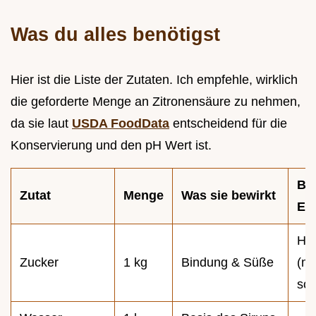
Was du alles benötigst
Hier ist die Liste der Zutaten. Ich empfehle, wirklich
die geforderte Menge an Zitronensäure zu nehmen,
da sie laut
USDA FoodData
entscheidend für die
Konservierung und den pH Wert ist.
Be
Zutat
Menge
Was sie bewirkt
Ers
Ho
Zucker
1 kg
Bindung & Süße
(ma
sch