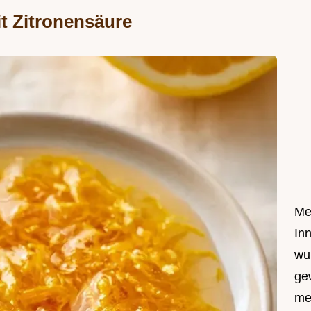
t Zitronensäure
Me
In
wu
ge
me