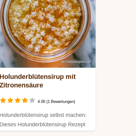
Holunderblütensirup mit
Zitronensäure
4.00 (1 Bewertungen)
Holunderblütensirup selbst machen:
Dieses Holunderblütensirup Rezept
nutzt Zitronensäure für lange…