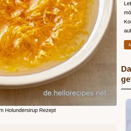
Leb
mö
Ko
au
M
Da
ge
im Holundersirup Rezept