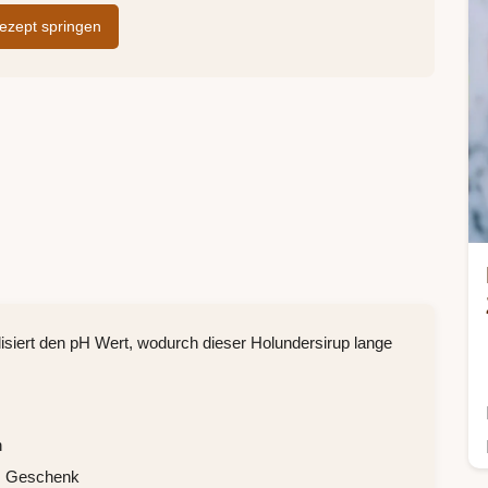
zept springen
isiert den pH Wert, wodurch dieser Holundersirup lange
h
s Geschenk