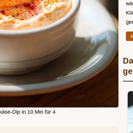
wie
Kl
ge
M
Da
ge
käse-Dip in 10 Min für 4