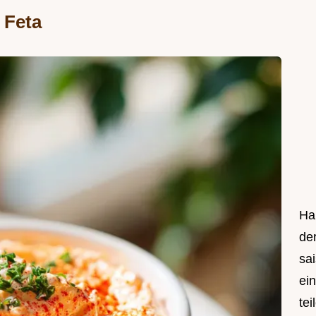
 Feta
Hal
de
sa
ei
tei