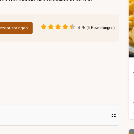
zept springen
4.75 (4 Bewertungen)
☷