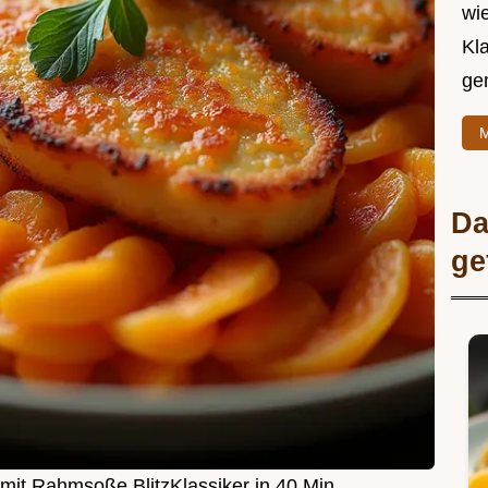
wie
Kl
ge
M
Da
ge
mit Rahmsoße BlitzKlassiker in 40 Min