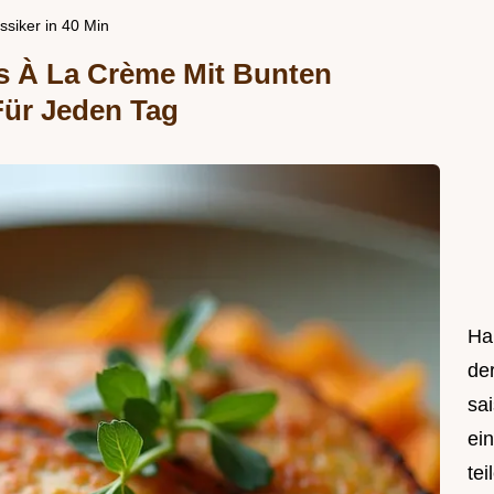
siker in 40 Min
s À La Crème Mit Bunten
 Für Jeden Tag
Hal
de
sa
ei
tei