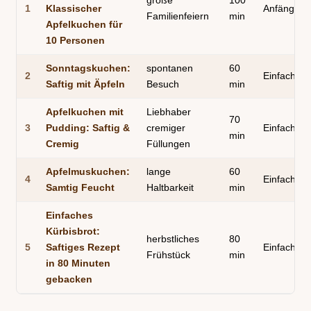
große
100
1
Klassischer
Anfänger
Familienfeiern
min
Apfelkuchen für
10 Personen
Sonntagskuchen:
spontanen
60
2
Einfach
Saftig mit Äpfeln
Besuch
min
Apfelkuchen mit
Liebhaber
70
3
Pudding: Saftig &
cremiger
Einfach
min
Cremig
Füllungen
Apfelmuskuchen:
lange
60
4
Einfach
Samtig Feucht
Haltbarkeit
min
Einfaches
Kürbisbrot:
herbstliches
80
5
Saftiges Rezept
Einfach
Frühstück
min
in 80 Minuten
gebacken