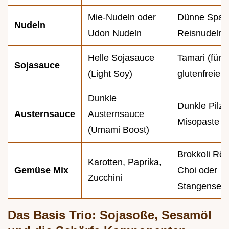
Mie-Nudeln oder
Dünne Spagh
Nudeln
Udon Nudeln
Reisnudeln
Helle Sojasauce
Tamari (für 
Sojasauce
(Light Soy)
glutenfreie V
Dunkle
Dunkle Pilz
Austernsauce
Austernsauce
Misopaste
(Umami Boost)
Brokkoli Rö
Karotten, Paprika,
Gemüse Mix
Choi oder
Zucchini
Stangenselle
Das Basis Trio: Sojasoße, Sesamöl