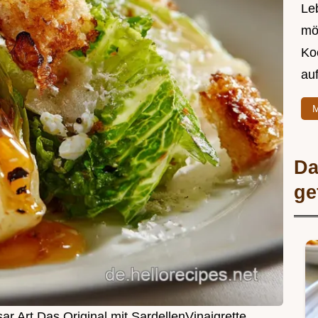
Leb
mö
Ko
au
M
Da
ge
r Art Das Original mit SardellenVinaigrette