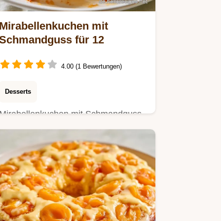
Mirabellenkuchen mit
Schmandguss für 12
4.00 (1 Bewertungen)
Desserts
Mirabellenkuchen mit Schmandguss
gelingt immer saftig. Die Quick Facts
zum Kuchen helfen bei der…