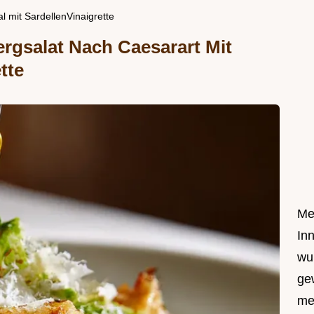
l mit SardellenVinaigrette
rgsalat Nach Caesarart Mit
tte
Me
In
wu
ge
me