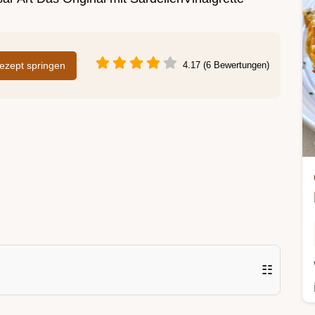
zept springen
4.17 (6 Bewertungen)
☷