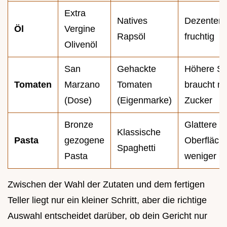
Extra
Natives
Dezenter,
Öl
Vergine
Rapsöl
fruchtig
Olivenöl
San
Gehackte
Höhere Sä
Tomaten
Marzano
Tomaten
braucht m
(Dose)
(Eigenmarke)
Zucker
Bronze
Glattere
Klassische
Pasta
gezogene
Oberfläch
Spaghetti
Pasta
weniger G
Zwischen der Wahl der Zutaten und dem fertigen
Teller liegt nur ein kleiner Schritt, aber die richtige
Auswahl entscheidet darüber, ob dein Gericht nur