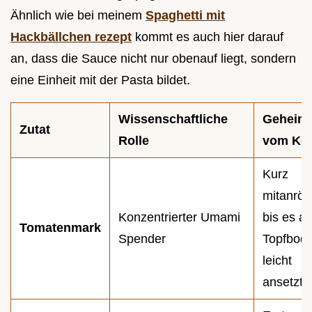
Ähnlich wie bei meinem
Spaghetti mit
Hackbällchen rezept
kommt es auch hier darauf
an, dass die Sauce nicht nur obenauf liegt, sondern
eine Einheit mit der Pasta bildet.
Wissenschaftliche
Geheimt
Zutat
Rolle
vom Ko
Kurz
mitanrös
Konzentrierter Umami
bis es a
Tomatenmark
Spender
Topfbod
leicht
ansetzt.