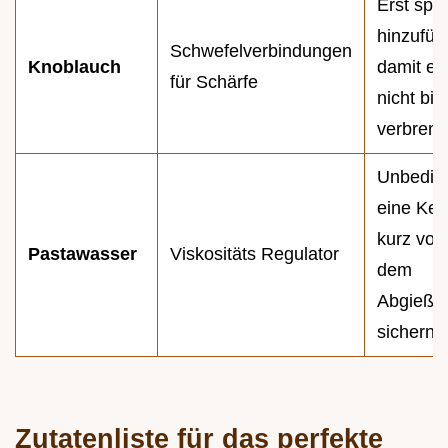
Erst spät
hinzufüg
Schwefelverbindungen
Knoblauch
damit er
für Schärfe
nicht bitt
verbrenn
Unbedin
eine Kel
kurz vor
Pastawasser
Viskositäts Regulator
dem
Abgieße
sichern.
Zutatenliste für das perfekte