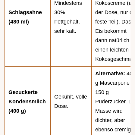
Mindestens
Kokoscreme (au
Schlagsahne
30%
der Dose, nur de
(480 ml)
Fettgehalt,
feste Teil). Das
sehr kalt.
Eis bekommt
dann natürlich
einen leichten
Kokosgeschmac
Alternative:
40
g Mascarpone +
Gezuckerte
150 g
Gekühlt, volle
Kondensmilch
Puderzucker. Di
Dose.
(400 g)
Masse wird
dichter, aber
ebenso cremig.