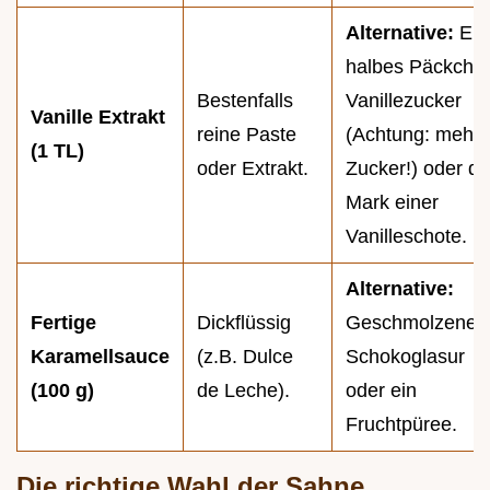
Alternative:
Ein
halbes Päckche
Bestenfalls
Vanillezucker
Vanille Extrakt
reine Paste
(Achtung: mehr
(1 TL)
oder Extrakt.
Zucker!) oder d
Mark einer
Vanilleschote.
Alternative:
Fertige
Dickflüssig
Geschmolzene
Karamellsauce
(z.B. Dulce
Schokoglasur
(100 g)
de Leche).
oder ein
Fruchtpüree.
Die richtige Wahl der Sahne