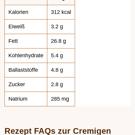
Kalorien
312 kcal
Eiweiß
3.2 g
Fett
26.8 g
Kohlenhydrate
5.4 g
Ballaststoffe
4.8 g
Zucker
2.8 g
Natrium
285 mg
Rezept FAQs zur Cremigen