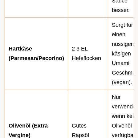
Sauce
besser.
Sorgt für
einen
nussigen,
Hartkäse
2 3 EL
käsigen
(Parmesan/Pecorino)
Hefeflocken
Umami
Geschmac
(vegan).
Nur
verwenden
wenn kein
Olivenöl (Extra
Gutes
Olivenöl
Vergine)
Rapsöl
verfügbar