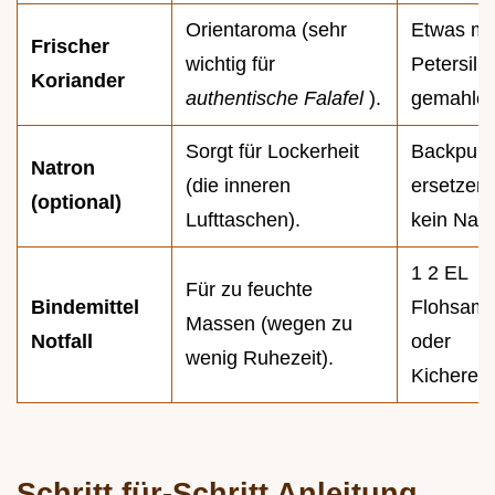
Orientaroma (sehr
Etwas me
Frischer
wichtig für
Petersili
Koriander
authentische Falafel
).
gemahlen
Sorgt für Lockerheit
Backpulve
Natron
(die inneren
ersetzen),
(optional)
Lufttaschen).
kein Natr
1 2 EL
Für zu feuchte
Bindemittel
Flohsame
Massen (wegen zu
Notfall
oder
wenig Ruhezeit).
Kicherer
Schritt für-Schritt Anleitung