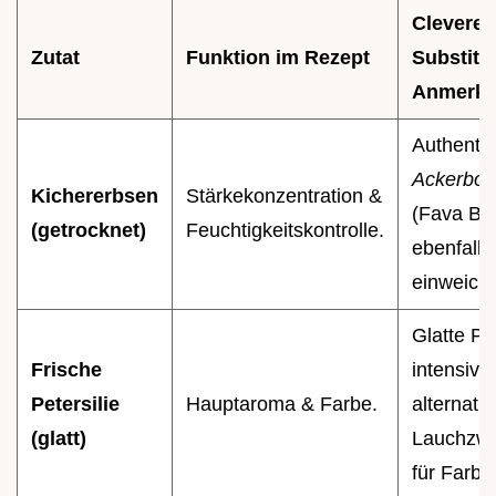
Clevere
Zutat
Funktion im Rezept
Substitut
Anmerk
Authentis
Ackerbo
Kichererbsen
Stärkekonzentration &
(Fava Be
(getrocknet)
Feuchtigkeitskontrolle.
ebenfalls
einweich
Glatte Pet
Frische
intensiver
Petersilie
Hauptaroma & Farbe.
alternativ
(glatt)
Lauchzwi
für Farbe