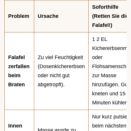
Soforthilfe
Problem
Ursache
(Retten Sie die
Falafel!)
1 2 EL
Kichererbsenme
Falafel
Zu viel Feuchtigkeit
oder
zerfallen
(Dosenkichererbsen
Flohsamenschal
beim
oder nicht gut
zur Masse
Braten
abgetropft).
hinzufügen. Gut
kneten und 15
Minuten kühlen.
Nur kurz pulsier
Innen
beim nächsten
Masse wurde zu