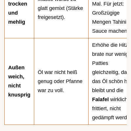
trocken
Mal. Für jetzt:
glatt gemixt (Stärke
und
Großzügige
freigesetzt).
mehlig
Mengen Tahini
Sauce machen.
Erhöhe die Hitze
brate nur wenig
Patties
Außen
Öl war nicht heiß
gleichzeitig, dam
weich,
genug oder Pfanne
das Öl schön he
nicht
war zu voll.
bleibt und die
knusprig
Falafel
wirklich
frittiert, nicht
gedämpft werde