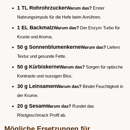
1 TL Rohrohrzucker
Warum das?
Erster
Nahrungsimpuls für die Hefe beim Anrühren.
1 EL Backmalz
Warum das?
Der Enzym Turbo für
Kruste und Aroma.
50 g Sonnenblumenkerne
Warum das?
Liefern
Textur und gesunde Fette.
50 g Kürbiskerne
Warum das?
Sorgen für optische
Kontraste und nussigen Biss.
30 g Leinsamen
Warum das?
Bindet Feuchtigkeit in
der Krume.
20 g Sesam
Warum das?
Rundet das
Röstgeschmack Profil ab.
Mögliche Ersetzungen für