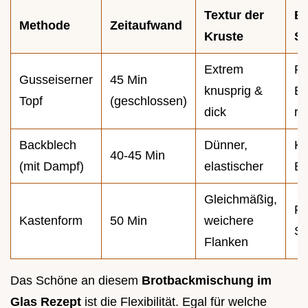
Textur der
Be
Methode
Zeitaufwand
Kruste
Sz
Extrem
Pr
Gusseiserner
45 Min
knusprig &
Er
Topf
(geschlossen)
dick
ru
Backblech
Dünner,
Kl
40-45 Min
(mit Dampf)
elastischer
Br
Gleichmäßig,
Pe
Kastenform
50 Min
weichere
Sa
Flanken
Das Schöne an diesem
Brotbackmischung im
Glas Rezept
ist die Flexibilität. Egal für welche