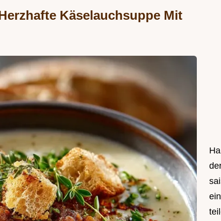
Herzhafte Käselauchsuppe Mit
Hal
de
sa
ei
tei