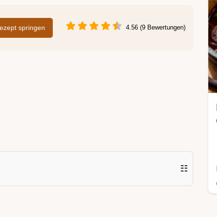
zept springen
4.56 (9 Bewertungen)
☷