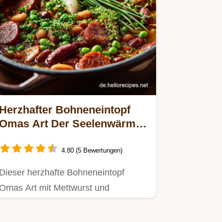
Herzhafter Bohneneintopf
Omas Art Der Seelenwärmer
mit Mettwurst
4.80 (5 Bewertungen)
Dieser herzhafte Bohneneintopf
Omas Art mit Mettwurst und
Kartoffeln ist deutsches Soul Food
pur…