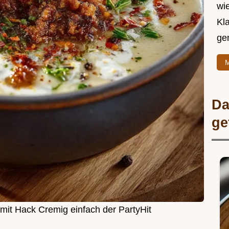
wie
Kl
ge
M
Da
ge
it Hack Cremig einfach der PartyHit