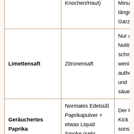
Knochen/Haut)
Minut
länger
Garzei
Nur al
Notlös
schme
Limettensaft
Zitronensaft
wenig
authen
und
säuerl
Normales Edelsüß
Der R
Paprikapulver +
Geräuchertes
Kick g
etwas Liquid
Paprika
sonst
Smoke (sehr