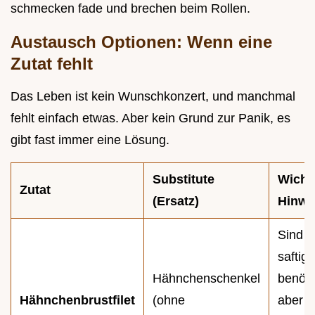
schmecken fade und brechen beim Rollen.
Austausch Optionen: Wenn eine
Zutat fehlt
Das Leben ist kein Wunschkonzert, und manchmal
fehlt einfach etwas. Aber kein Grund zur Panik, es
gibt fast immer eine Lösung.
Substitute
Wicht
Zutat
(Ersatz)
Hinwe
Sind
saftige
Hähnchenschenkel
benöti
Hähnchenbrustfilet
(ohne
aber 1