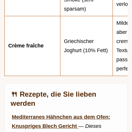
verlor
sparsam)
Milder,
aber d
Griechischer
cremi
Crème fraîche
Joghurt (10% Fett)
Textur
passt
perfekt
🍴 Rezepte, die Sie lieben
werden
Mediterranes Hähnchen aus dem Ofen:
Knuspriges Blech Gericht
—
Dieses