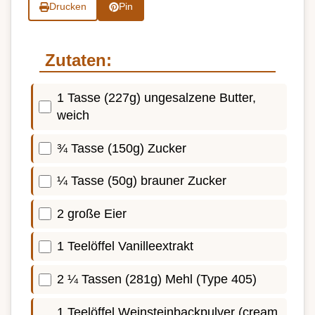
Drucken
Pin
Zutaten:
1 Tasse (227g) ungesalzene Butter,
weich
¾ Tasse (150g) Zucker
¼ Tasse (50g) brauner Zucker
2 große Eier
1 Teelöffel Vanilleextrakt
2 ¼ Tassen (281g) Mehl (Type 405)
1 Teelöffel Weinsteinbackpulver (cream