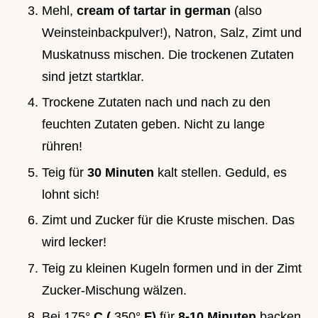
Mehl,
cream of tartar in german
(also
Weinsteinbackpulver!), Natron, Salz, Zimt und
Muskatnuss mischen. Die trockenen Zutaten
sind jetzt startklar.
Trockene Zutaten nach und nach zu den
feuchten Zutaten geben. Nicht zu lange
rühren!
Teig für
30 Minuten
kalt stellen. Geduld, es
lohnt sich!
Zimt und Zucker für die Kruste mischen. Das
wird lecker!
Teig zu kleinen Kugeln formen und in der Zimt
Zucker-Mischung wälzen.
Bei 175°
C (
350°
F)
für
8-10 Minuten
backen.