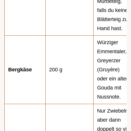
Mürbeteig,
falls du keinen
Blätterteig zur
Hand hast.
Würziger
Emmentaler,
Greyerzer
Bergkäse
200 g
(Gruyère)
oder ein alter
Gouda mit
Nussnote.
Nur Zwiebeln,
aber dann
doppelt so viel