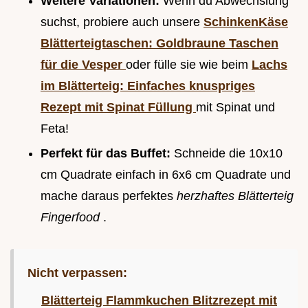
Weitere Variationen:
Wenn du Abwechslung
suchst, probiere auch unsere
SchinkenKäse
Blätterteigtaschen: Goldbraune Taschen
für die Vesper
oder fülle sie wie beim
Lachs
im Blätterteig: Einfaches knuspriges
Rezept mit Spinat Füllung
mit Spinat und
Feta!
Perfekt für das Buffet:
Schneide die 10x10
cm Quadrate einfach in 6x6 cm Quadrate und
mache daraus perfektes
herzhaftes Blätterteig
Fingerfood
.
Nicht verpassen:
Blätterteig Flammkuchen Blitzrezept mit