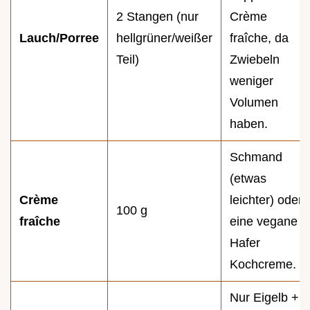
2 Stangen (nur
Crème
Lauch/Porree
hellgrüner/weißer
fraîche, da
Teil)
Zwiebeln
weniger
Volumen
haben.
Schmand
(etwas
Crème
leichter) oder
100 g
fraîche
eine vegane
Hafer
Kochcreme.
Nur Eigelb + 1