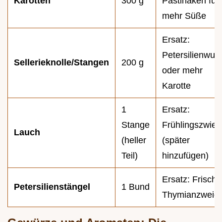
Karotten
300 g
Pastinaken für
mehr Süße
Ersatz:
Petersilienwurz
Sellerieknolle/Stangen
200 g
oder mehr
Karotte
1
Ersatz:
Stange
Frühlingszwieb
Lauch
(heller
(später
Teil)
hinzufügen)
Ersatz: Frische
Petersilienstängel
1 Bund
Thymianzweig