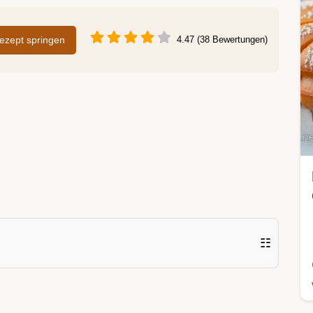
zept springen
4.47 (38 Bewertungen)
☷