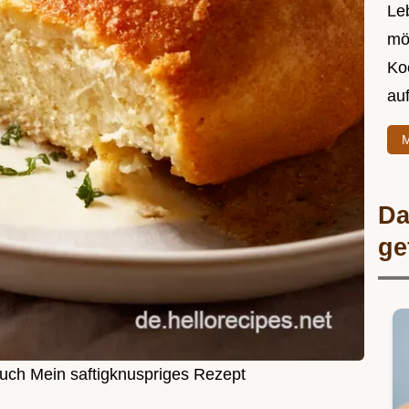
Leb
mö
Ko
au
M
Da
ge
uch Mein saftigknuspriges Rezept