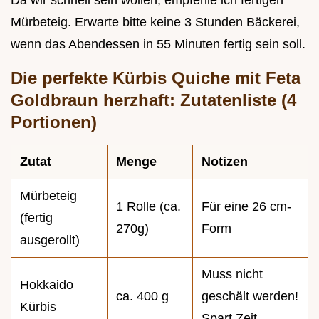
Da wir schnell sein wollen, empfehle ich fertigen
Mürbeteig. Erwarte bitte keine 3 Stunden Bäckerei,
wenn das Abendessen in 55 Minuten fertig sein soll.
Die perfekte Kürbis Quiche mit Feta
Goldbraun herzhaft: Zutatenliste (4
Portionen)
Zutat
Menge
Notizen
Mürbeteig
1 Rolle (ca.
Für eine 26 cm-
(fertig
270g)
Form
ausgerollt)
Muss nicht
Hokkaido
ca. 400 g
geschält werden!
Kürbis
Spart Zeit.