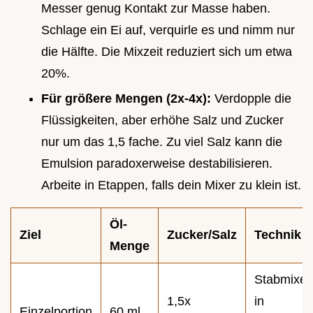
Messer genug Kontakt zur Masse haben.
Schlage ein Ei auf, verquirle es und nimm nur
die Hälfte. Die Mixzeit reduziert sich um etwa
20%.
Für größere Mengen (2x-4x):
Verdopple die
Flüssigkeiten, aber erhöhe Salz und Zucker
nur um das 1,5 fache. Zu viel Salz kann die
Emulsion paradoxerweise destabilisieren.
Arbeite in Etappen, falls dein Mixer zu klein ist.
Öl-
Ziel
Zucker/Salz
Technik
Menge
Stabmixer
1,5x
in
Einzelportion
60 ml