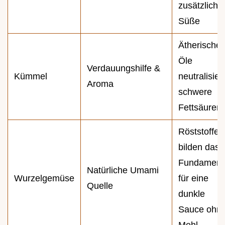
zusätzliche
Süße
Ätherische
Öle
Verdauungshilfe &
Kümmel
neutralisier
Aroma
schwere
Fettsäuren
Röststoffe
bilden das
Fundament
Natürliche Umami
Wurzelgemüse
für eine
Quelle
dunkle
Sauce ohn