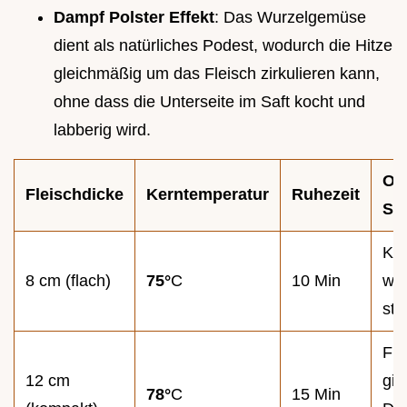
Dampf Polster Effekt
: Das Wurzelgemüse
dient als natürliches Podest, wodurch die Hitze
gleichmäßig um das Fleisch zirkulieren kann,
ohne dass die Unterseite im Saft kocht und
labberig wird.
Op
Fleischdicke
Kerntemperatur
Ruhezeit
Sig
Kru
8 cm (flach)
75°
C
10 Min
wöl
sta
Fle
12 cm
gib
78°
C
15 Min