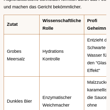
und machen das Gericht bekömmlicher.
Wissenschaftliche
Profi
Zutat
Rolle
Geheimnis
Entzieht de
Schwarte
Grobes
Hydrations
Wasser für
Meersalz
Kontrolle
den "Glas
Effekt"
Malzzucker
karamellisie
Enzymatischer
die Sauce
Dunkles Bier
Weichmacher
ohne