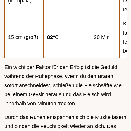
(kompakt)
Dr
lei
Kn
läs
15 cm (groß)
82°
C
20 Min
lei
be
Ein wichtiger Faktor für den Erfolg ist die Geduld
während der Ruhephase. Wenn du den Braten
sofort anschneidest, schießen die Fleischsäfte wie
bei einem Geysir heraus und das Fleisch wird
innerhalb von Minuten trocken.
Durch das Ruhen entspannen sich die Muskelfasern
und binden die Feuchtigkeit wieder an sich. Das