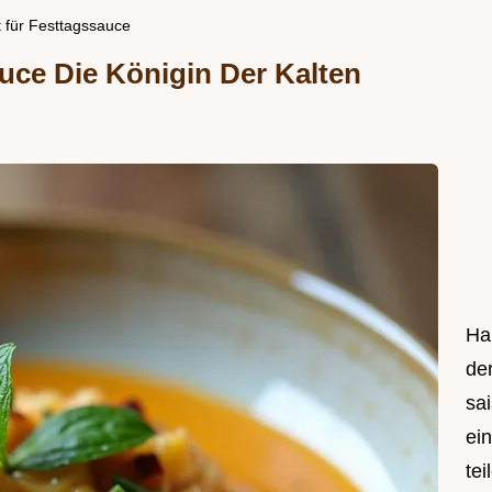
 für Festtagssauce
ce Die Königin Der Kalten
Hal
de
sa
ei
tei