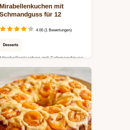
Mirabellenkuchen mit
Schmandguss für 12
4.00 (1 Bewertungen)
Desserts
Mirabellenkuchen mit Schmandguss
gelingt immer saftig. Die Quick Facts
zum Kuchen helfen bei der…