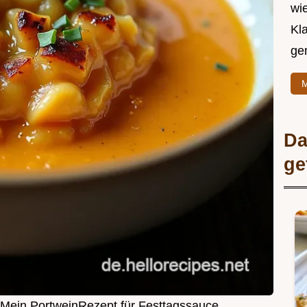
wie
Kl
ge
M
Da
ge
Mein PortweinRezept für Festtagssauce