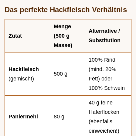
Das perfekte Hackfleisch Verhältnis
Menge
Alternative /
Zutat
(500 g
Substitution
Masse)
100% Rind
Hackfleisch
(mind. 20%
500 g
(gemischt)
Fett) oder
100% Schwein
40 g feine
Haferflocken
Paniermehl
80 g
(ebenfalls
einweichen!)