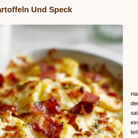
artoffeln Und Speck
Hal
de
sa
ei
tei