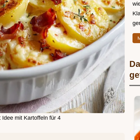
wie
Kl
ge
M
Da
ge
Idee mit Kartoffeln für 4