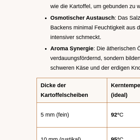
wie die Kartoffel, um gebunden zu w
Osmotischer Austausch
: Das Sal
Backens minimal Feuchtigkeit aus d
intensiver schmeckt.
Aroma Synergie
: Die ätherischen 
verdauungsfördernd, sondern bilde
schweren Käse und der erdigen Kno
Dicke der
Kerntempe
Kartoffelscheiben
(ideal)
5 mm (fein)
92°
C
10 mm (rustikal)
95°
C