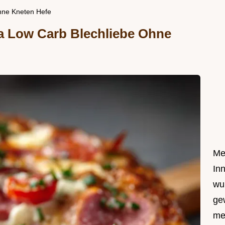
ohne Kneten Hefe
a Low Carb Blechliebe Ohne
Me
In
wu
ge
me