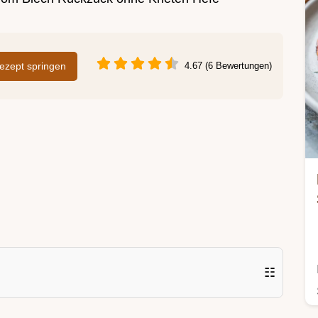
zept springen
4.67 (6 Bewertungen)
☷