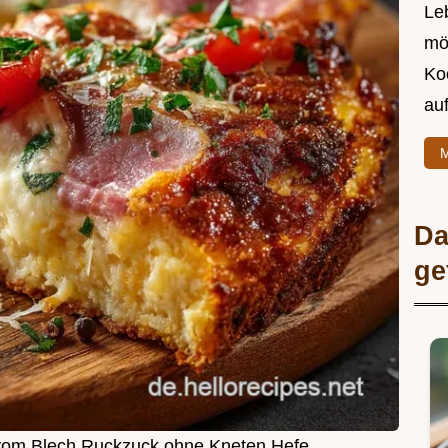
Leb
mö
Ko
au
M
Da
ge
 vom Blech Ruckzuck ohne Kneten Hefe