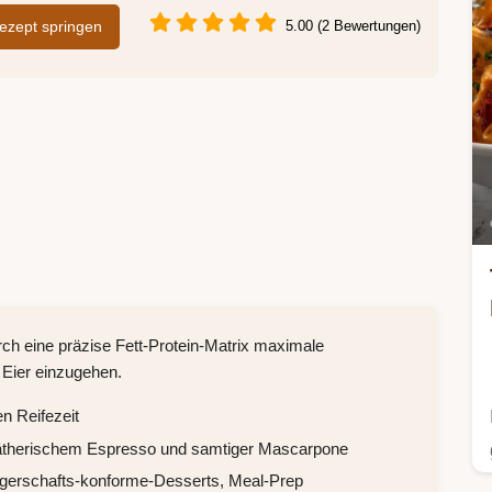
zept springen
5.00 (2 Bewertungen)
rch eine präzise Fett-Protein-Matrix maximale
r Eier einzugehen.
n Reifezeit
 ätherischem Espresso und samtiger Mascarpone
angerschafts-konforme-Desserts, Meal-Prep