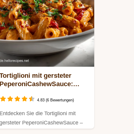
Tortiglioni mit gersteter
PeperoniCashewSauce:
Cremig Ohne Sahne
4.83 (6 Bewertungen)
Entdecken Sie die Tortiglioni mit
gersteter PeperoniCashewSauce –
eine einfache Cashew Sauce…