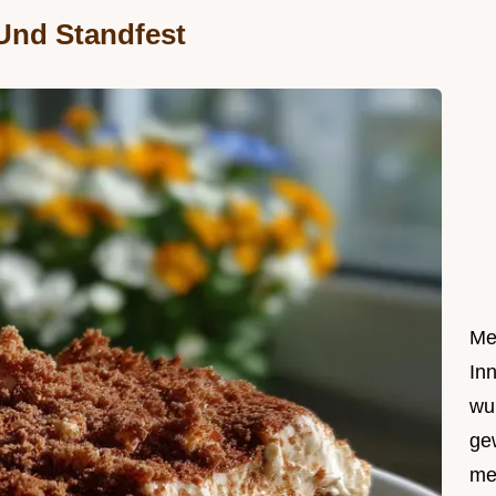
Und Standfest
Me
In
wu
ge
me