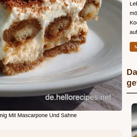
Leb
mö
Ko
au
M
Da
ge
emig Mit Mascarpone Und Sahne