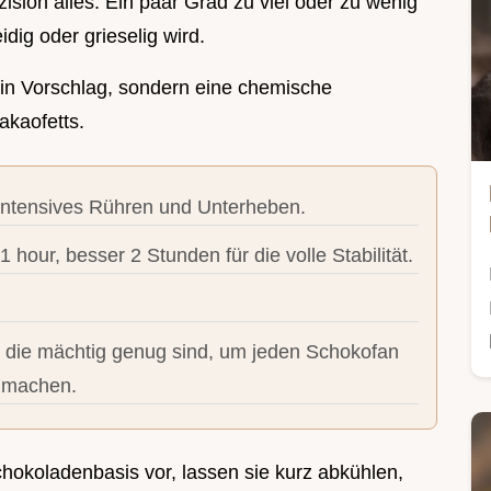
zision alles. Ein paar Grad zu viel oder zu wenig
dig oder grieselig wird.
kein Vorschlag, sondern eine chemische
Kakaofetts.
intensives Rühren und Unterheben.
 hour, besser 2 Stunden für die volle Stabilität.
, die mächtig genug sind, um jeden Schokofan
u machen.
chokoladenbasis vor, lassen sie kurz abkühlen,