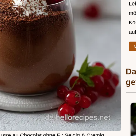
Leb
mö
Ko
au
M
Da
ge
usse au Chocolat ohne Ei: Seidig & Cremig