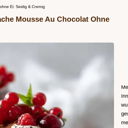
ohne Ei: Seidig & Cremig
fache Mousse Au Chocolat Ohne
Me
In
wu
ge
me