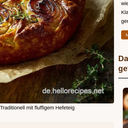
wie
Kl
ge
M
Da
ge
aditionell mit fluffigem Hefeteig