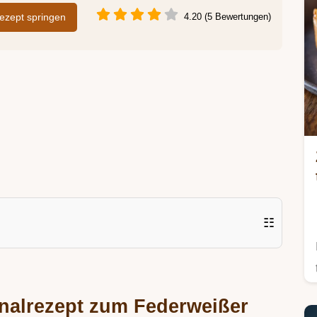
zept springen
4.20 (5 Bewertungen)
☷
nalrezept zum Federweißer