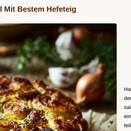
l Mit Bestem Hefeteig
Hal
de
sa
ei
tei