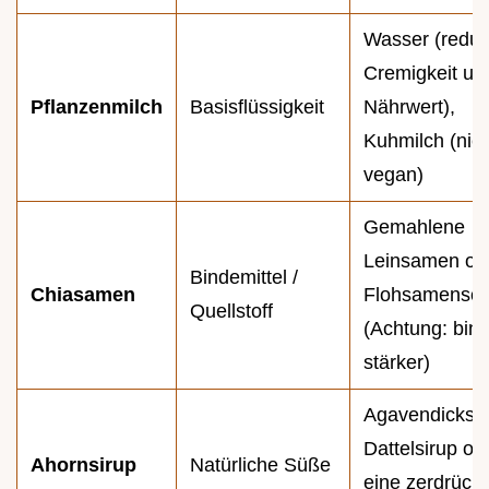
Wasser (reduz
Cremigkeit un
Pflanzenmilch
Basisflüssigkeit
Nährwert),
Kuhmilch (nich
vegan)
Gemahlene
Leinsamen od
Bindemittel /
Chiasamen
Flohsamensch
Quellstoff
(Achtung: bin
stärker)
Agavendicksaf
Dattelsirup od
Ahornsirup
Natürliche Süße
eine zerdrückt