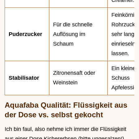
Creamer.
Feinkörnig
Für die schnelle
Rohrzucker
Puderzucker
Auflösung im
sehr lang
Schaum
einrieseln
lassen.
Ein kleiner
Zitronensaft oder
Stabilisator
Schuss
Weinstein
Apfelessig.
Aquafaba Qualität: Flüssigkeit aus
der Dose vs. selbst gekocht
Ich bin faul, also nehme ich immer die Flüssigkeit
aus einer Dose Kichererbsen (bitte ungesalzen!).