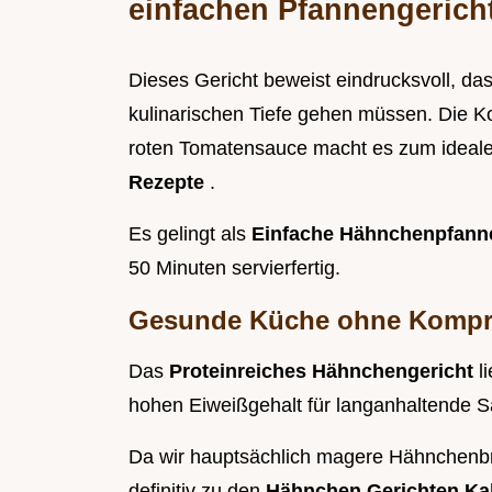
einfachen Pfannengerich
Dieses Gericht beweist eindrucksvoll, da
kulinarischen Tiefe gehen müssen. Die K
roten Tomatensauce macht es zum idealen
Rezepte
.
Es gelingt als
Einfache Hähnchenpfan
50 Minuten servierfertig.
Gesunde Küche ohne Kompr
Das
Proteinreiches Hähnchengericht
l
hohen Eiweißgehalt für langanhaltende S
Da wir hauptsächlich magere Hähnchenbr
definitiv zu den
Hähnchen Gerichten Ka