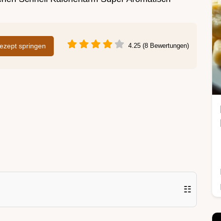
zept springen
4.25 (8 Bewertungen)
☷