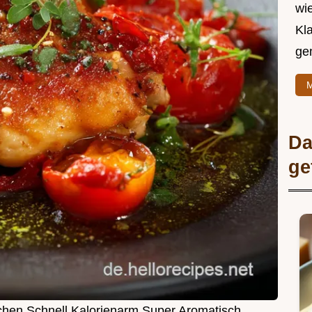
wie
Kl
ge
M
Da
ge
hen Schnell Kalorienarm Super Aromatisch