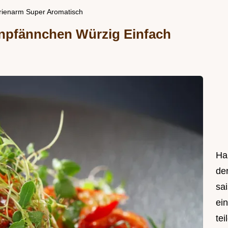
rienarm Super Aromatisch
npfännchen Würzig Einfach
Hal
de
sa
ei
tei