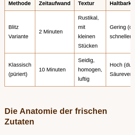
Methode
Zeitaufwand
Textur
Haltbarke
Rustikal,
Blitz
mit
Gering (ox
2 Minuten
Variante
kleinen
schneller)
Stücken
Seidig,
Klassisch
Hoch (dur
10 Minuten
homogen,
(püriert)
Säureverte
luftig
Die Anatomie der frischen
Zutaten