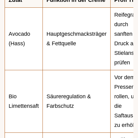
Reifegra
durch
Avocado
Hauptgeschmacksträger
sanften
(Hass)
& Fettquelle
Druck am
Stielansa
prüfen
Vor dem
Pressen
Bio
Säureregulation &
rollen, u
Limettensaft
Farbschutz
die
Saftausb
zu erhöh