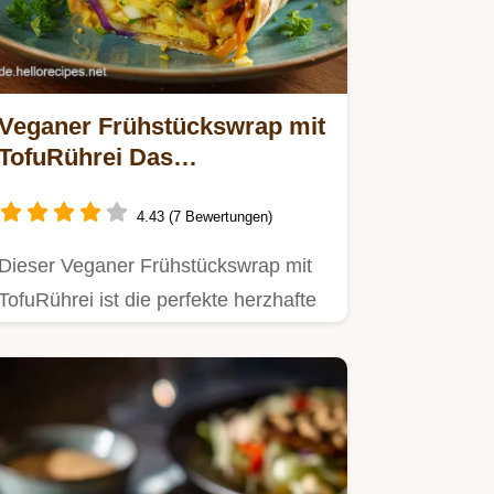
Veganer Frühstückswrap mit
TofuRührei Das
proteinreiche
25MinutenRezept
4.43 (7 Bewertungen)
Dieser Veganer Frühstückswrap mit
TofuRührei ist die perfekte herzhafte
Mahlzeit für den Start in…