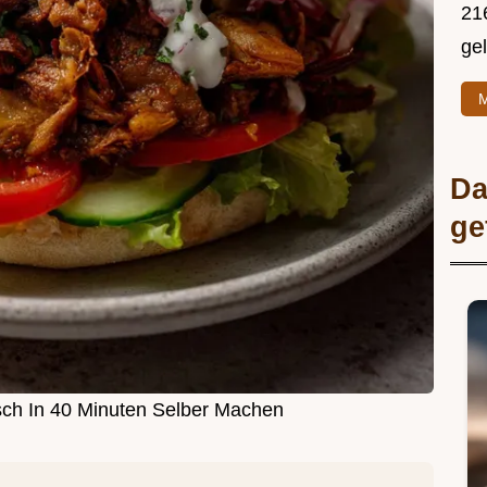
216
ge
M
Da
ge
sch In 40 Minuten Selber Machen