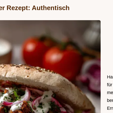
er Rezept: Authentisch
Hal
fü
me
be
Er