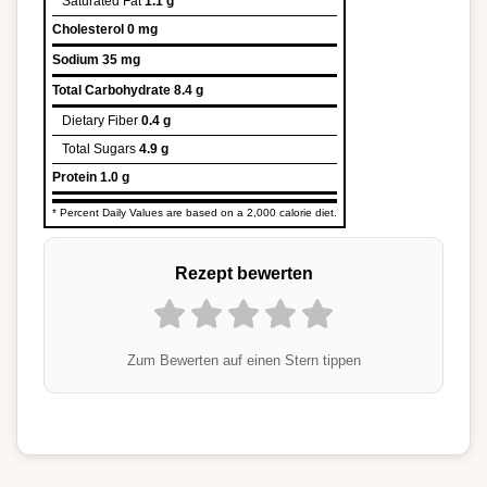
Saturated Fat
1.1 g
Cholesterol
0 mg
Sodium
35 mg
Total Carbohydrate
8.4 g
Dietary Fiber
0.4 g
Total Sugars
4.9 g
Protein
1.0 g
* Percent Daily Values are based on a 2,000 calorie diet.
Rezept bewerten
Zum Bewerten auf einen Stern tippen