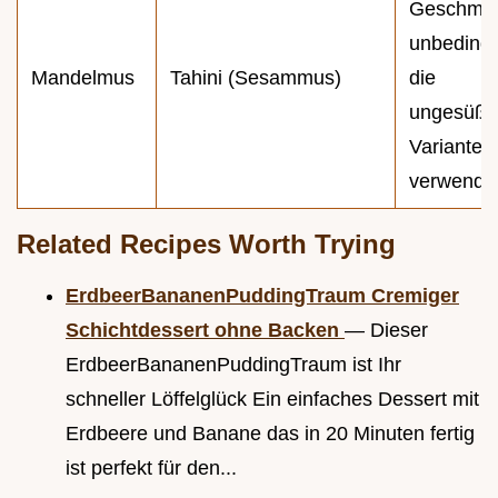
Geschmac
unbedingt
Mandelmus
Tahini (Sesammus)
die
ungesüßt
Variante
verwende
Related Recipes Worth Trying
ErdbeerBananenPuddingTraum Cremiger
Schichtdessert ohne Backen
— Dieser
ErdbeerBananenPuddingTraum ist Ihr
schneller Löffelglück Ein einfaches Dessert mit
Erdbeere und Banane das in 20 Minuten fertig
ist perfekt für den...