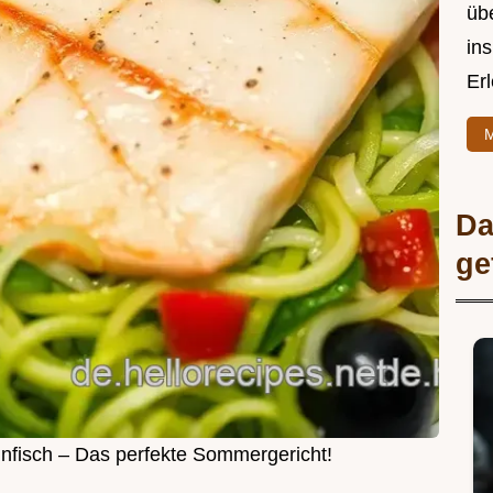
üb
ins
Er
M
Da
ge
unfisch – Das perfekte Sommergericht!