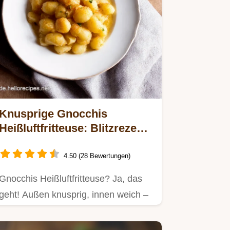
Knusprige Gnocchis
Heißluftfritteuse: Blitzrezept!
✨
4.50 (28 Bewertungen)
Gnocchis Heißluftfritteuse? Ja, das
geht! Außen knusprig, innen weich –
mein schnelles Rezept macht…