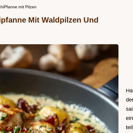
iPfanne mit Pilzen
pfanne Mit Waldpilzen Und
Hal
de
sa
ei
tei