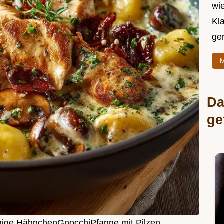
wie
Kl
ge
M
Da
ge
mige HähnchenGnocchiPfanne mit Pilzen