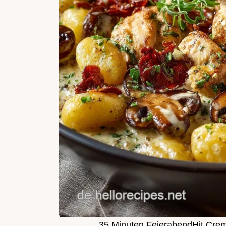
35 Minuten FeierabendHit Cre