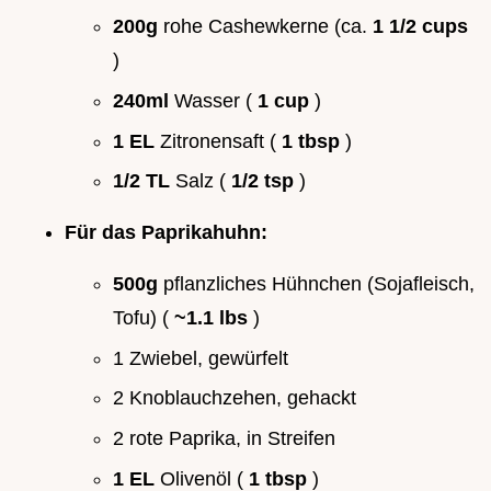
200g
rohe Cashewkerne (ca.
1 1/2 cups
)
240ml
Wasser (
1 cup
)
1 EL
Zitronensaft (
1 tbsp
)
1/2 TL
Salz (
1/2 tsp
)
Für das Paprikahuhn:
500g
pflanzliches Hühnchen (Sojafleisch,
Tofu) (
~1.1 lbs
)
1 Zwiebel, gewürfelt
2 Knoblauchzehen, gehackt
2 rote Paprika, in Streifen
1 EL
Olivenöl (
1 tbsp
)