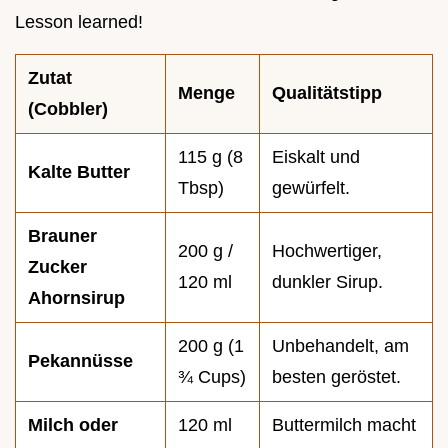
Lesson learned!
Zutat
Menge
Qualitätstipp
(Cobbler)
115 g (8
Eiskalt und
Kalte Butter
Tbsp)
gewürfelt.
Brauner
200 g /
Hochwertiger,
Zucker
120 ml
dunkler Sirup.
Ahornsirup
200 g (1
Unbehandelt, am
Pekannüsse
¾ Cups)
besten geröstet.
Milch oder
120 ml
Buttermilch macht