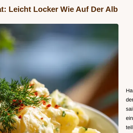
t: Leicht Locker Wie Auf Der Alb
Hal
de
sa
ei
tei