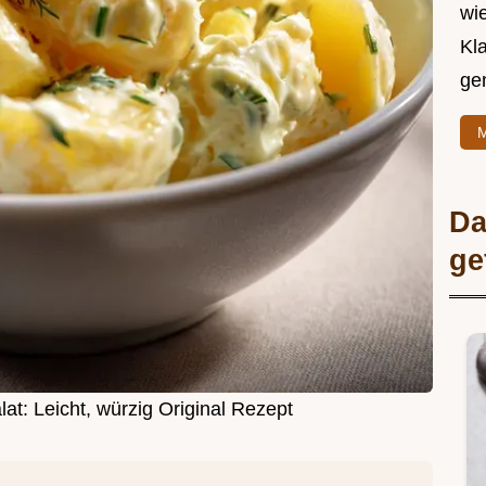
wie
Kl
ge
M
Da
ge
at: Leicht, würzig Original Rezept