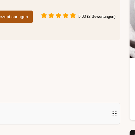
zept springen
5.00 (2 Bewertungen)
☷