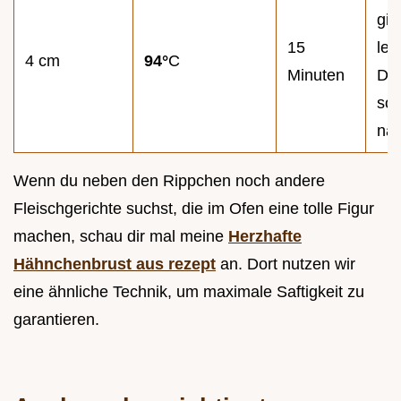
gib
15
lei
4 cm
94°
C
Minuten
Dr
sof
na
Wenn du neben den Rippchen noch andere
Fleischgerichte suchst, die im Ofen eine tolle Figur
machen, schau dir mal meine
Herzhafte
Hähnchenbrust aus rezept
an. Dort nutzen wir
eine ähnliche Technik, um maximale Saftigkeit zu
garantieren.