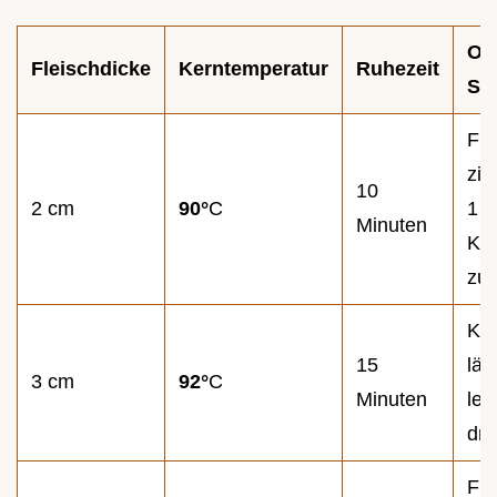
Op
Fleischdicke
Kerntemperatur
Ruhezeit
Sig
Fle
zie
10
2 cm
90°
C
1 
Minuten
Kn
zur
Kn
15
läs
3 cm
92°
C
Minuten
lei
dr
Fle