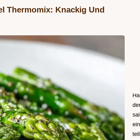
el Thermomix: Knackig Und
Hal
de
sa
ei
tei