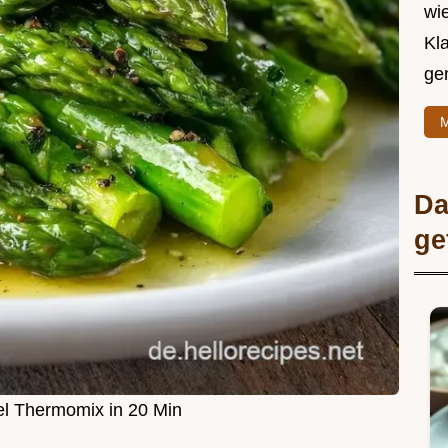
wie
Kl
ge
M
Da
ge
l Thermomix in 20 Min