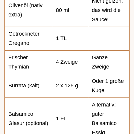
Nicht geizen,
Olivenöl (nativ
80 ml
das wird die
extra)
Sauce!
Getrockneter
1 TL
Oregano
Frischer
Ganze
4 Zweige
Thymian
Zweige
Oder 1 große
Burrata (kalt)
2 x 125 g
Kugel
Alternativ:
Balsamico
guter
1 EL
Glasur (optional)
Balsamico
Essig