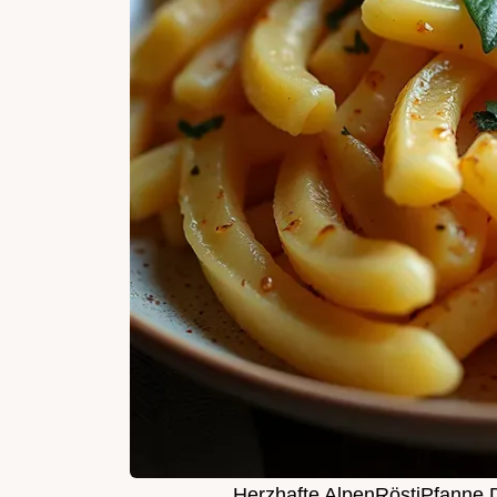
Herzhafte AlpenRöstiPfanne D