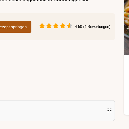
zept springen
4.50 (4 Bewertungen)
☷