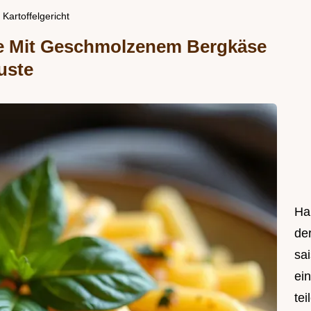
Kartoffelgericht
ne Mit Geschmolzenem Bergkäse
uste
Hal
de
sa
ei
tei