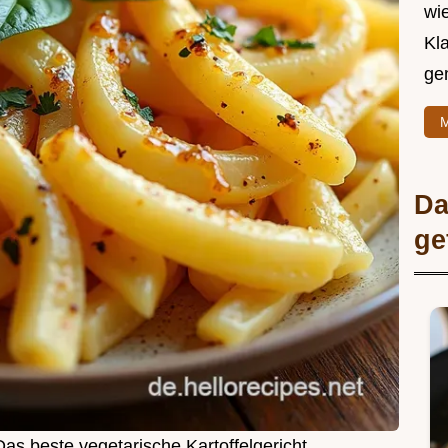
wie
Kl
ge
M
Da
ge
as beste vegetarische Kartoffelgericht