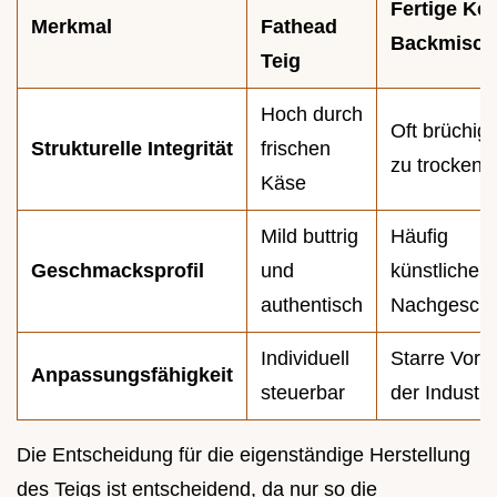
Fertige Ke
Merkmal
Fathead
Backmisch
Teig
Hoch durch
Oft brüchig
Strukturelle Integrität
frischen
zu trocken
Käse
Mild buttrig
Häufig
Geschmacksprofil
und
künstlicher
authentisch
Nachgesch
Individuell
Starre Vor
Anpassungsfähigkeit
steuerbar
der Industri
Die Entscheidung für die eigenständige Herstellung
des Teigs ist entscheidend, da nur so die