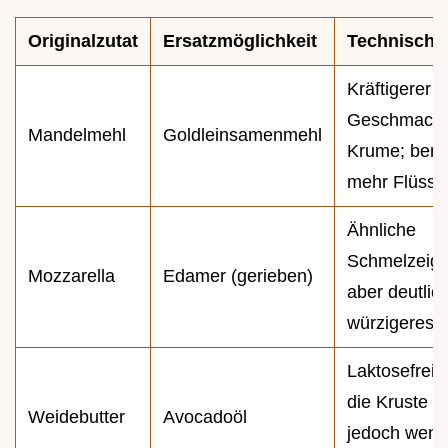
Originalzutat
Ersatzmöglichkeit
Technischer
Kräftigerer
Geschmack, 
Mandelmehl
Goldleinsamenmehl
Krume; benö
mehr Flüssig
Ähnliche
Schmelzeige
Mozzarella
Edamer (gerieben)
aber deutlic
würzigeres 
Laktosefreie
die Kruste bl
Weidebutter
Avocadoöl
jedoch weni