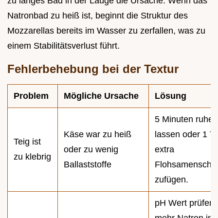
zu langes Bad in der Lauge die Ursache. Wenn das
Natronbad zu heiß ist, beginnt die Struktur des
Mozzarellas bereits im Wasser zu zerfallen, was zu
einem Stabilitätsverlust führt.
Fehlerbehebung bei der Textur
Problem
Mögliche Ursache
Lösung
5 Minuten ruhen
Käse war zu heiß
lassen oder 1 T
Teig ist
oder zu wenig
extra
zu klebrig
Ballaststoffe
Flohsamenscha
zufügen.
pH Wert prüfen;
mehr Natron ins