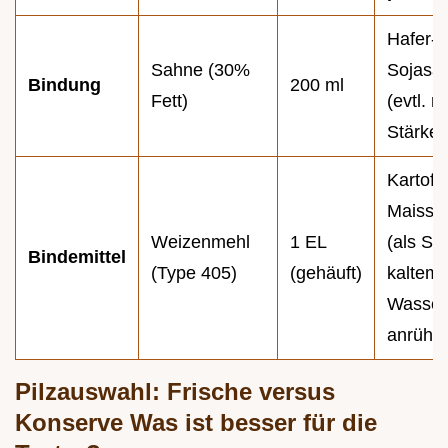
Hafer- 
Sahne (30%
Sojasa
Bindung
200 ml
Fett)
(evtl. 
Stärke 
Kartoffe
Maisstä
Weizenmehl
1 EL
(als Slu
Bindemittel
(Type 405)
(gehäuft)
kaltem
Wasser
anrühre
Pilzauswahl: Frische versus
Konserve Was ist besser für die