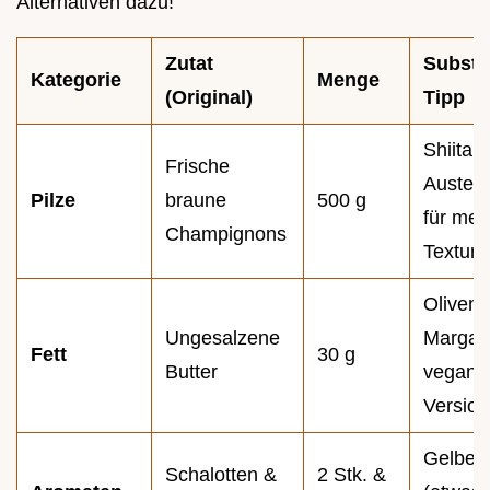
Alternativen dazu!
Zutat
Substi
Kategorie
Menge
(Original)
Tipp
Shiitak
Frische
Austern
Pilze
braune
500 g
für meh
Champignons
Textur.
Olivenö
Ungesalzene
Margari
Fett
30 g
Butter
vegane
Version
Gelbe 
Schalotten &
2 Stk. &