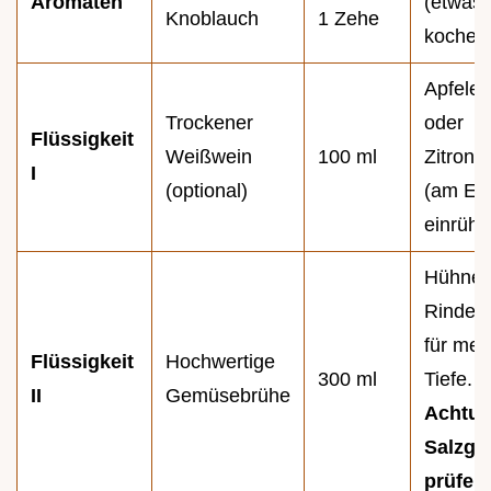
Aromaten
(etwas 
Knoblauch
1 Zehe
kochen)
Apfeles
Trockener
oder
Flüssigkeit
Weißwein
100 ml
Zitrone
I
(optional)
(am En
einrühr
Hühner
Rinder
für meh
Flüssigkeit
Hochwertige
300 ml
Tiefe.
II
Gemüsebrühe
Achtun
Salzge
prüfen